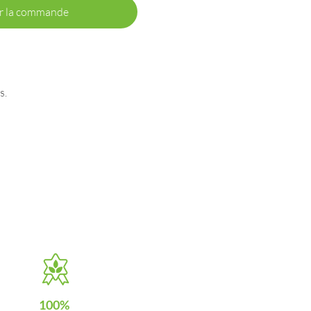
r la commande
s.
100%