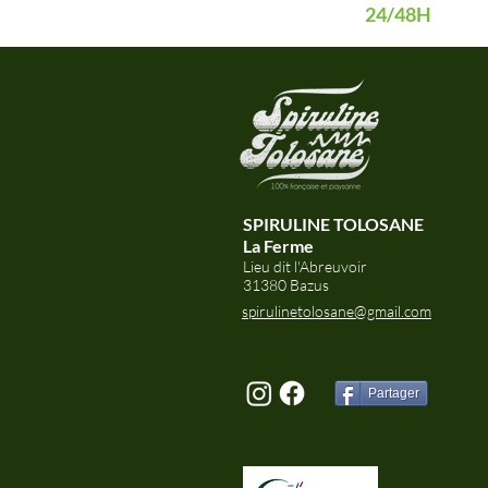
24/48H
SPIRULINE TOLOSANE
La Ferme
Lieu dit l'Abreuvoir
31380 Bazus
spirulinetolosane@gmail.com
Partager