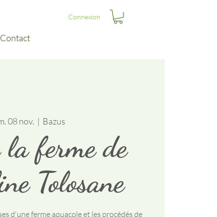
Connexion
Contact
m. 08 nov.
  |  
Bazus
z la ferme de
ine Tolosane
ses d'une ferme aquacole et les procédés de