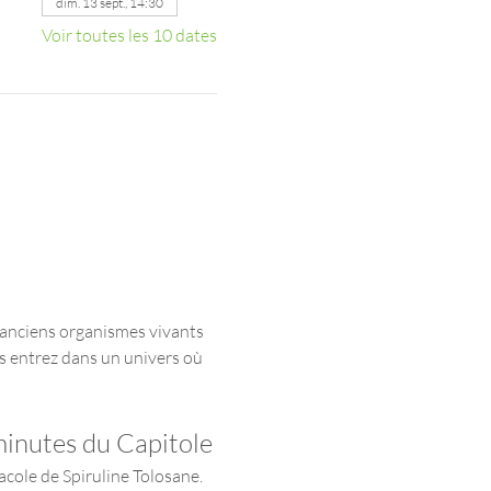
dim. 13 sept., 14:30
Voir toutes les 10 dates
s anciens organismes vivants 
us entrez dans un univers où 
minutes du Capitole
acole de Spiruline Tolosane. 