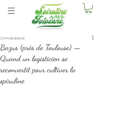
2 min de lecture
Bazus (près de Toulouse) —
Quand un logisticien se
reconvertit pour cultiver la
spiruline