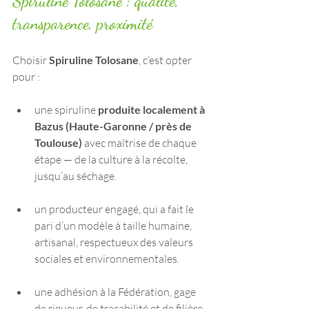
Spiruline Tolosane : qualité, 
transparence, proximité
Choisir 
Spiruline Tolosane
, c’est opter 
pour :
une spiruline 
produite localement à 
Bazus (Haute-Garonne / près de 
Toulouse)
 avec maîtrise de chaque 
étape — de la culture à la récolte, 
jusqu’au séchage.
un producteur engagé, qui a fait le 
pari d’un modèle à taille humaine, 
artisanal, respectueux des valeurs 
sociales et environnementales.
une adhésion à la Fédération, gage 
de rigueur, de traçabilité et de filière 